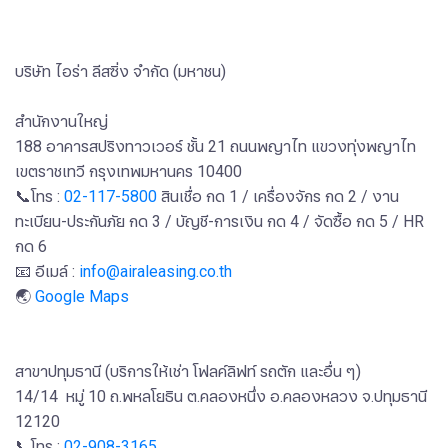
บริษัท ไอร่า ลีสซิ่ง จำกัด (มหาชน)
สำนักงานใหญ่
188 อาคารสปริงทาวเวอร์ ชั้น 21 ถนนพญาไท แขวงทุ่งพญาไท
เขตราชเทวี กรุงเทพมหานคร 10400
📞โทร :
02-117-5800
สินเชื่อ กด 1 / เครื่องจักร กด 2 / งาน
ทะเบียน-ประกันภัย กด 3 / บัญชี-การเงิน กด 4 / จัดซื้อ กด 5 / HR
กด 6
📧 อีเมล์ :
info@airaleasing.co.th
🌏
Google Maps
สาขาปทุมธานี (บริการให้เช่า โฟลค์ลิฟท์ รถตัก และอื่น ๆ)
14/14 หมู่ 10 ถ.พหลโยธิน ต.คลองหนึ่ง อ.คลองหลวง จ.ปทุมธานี
12120
📞โทร :
02-908-3165