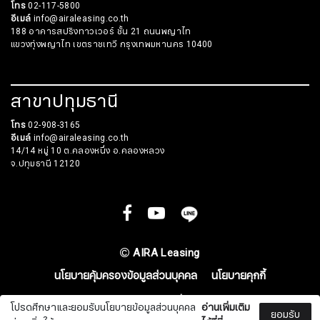
โทร
02-117-5800
อีเมล์
info@airaleasing.co.th
188 อาคารสปริงทาวเวอร์ ชั้น 21 ถนนพญาไท
แขวงทุ่งพญาไท เขตราชเทวี กรุงเทพมหานคร 10400
สาขาปทุมธานี
โทร
02-908-3165
อีเมล์
info@airaleasing.co.th
14/14 หมู่ 10 ต.คลองหนึ่ง อ.คลองหลวง
จ.ปทุมธานี 12120
สมัครรับจดหมายข่าว
ชื่อ
AIRA Leasing
นโยบายคุ้มครองข้อมูลส่วนบุคคล
นโยบายคุกกี้
นามสกุล
ข้อกำหนดและเงื่อนไข
โปรดศึกษาและยอมรับนโยบายข้อมูลส่วนบุคคล
อ่านเพิ่มเติม
ยอมรับ